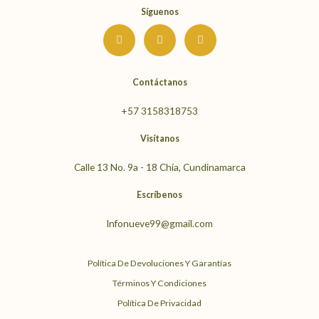
Síguenos
I
F
Y
n
a
o
s
c
u
t
e
t
a
b
u
g
o
b
Contáctanos
r
o
e
a
k
m
+57 3158318753
Visítanos
Calle 13 No. 9a - 18 Chía, Cundinamarca
Escríbenos
Infonueve99@gmail.com
Política De Devoluciones Y Garantías
Términos Y Condiciones
Política De Privacidad