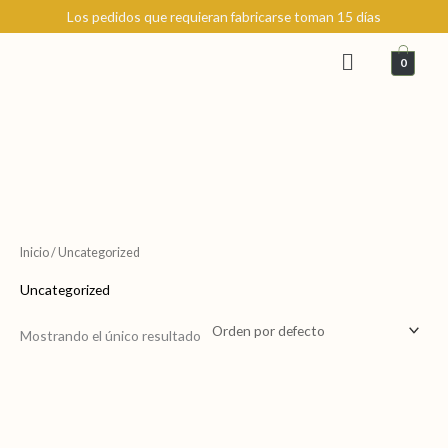
Ir
Los pedidos que requieran fabricarse toman 15 días
al
Menú
contenido
0
Inicio
/ Uncategorized
Uncategorized
Mostrando el único resultado