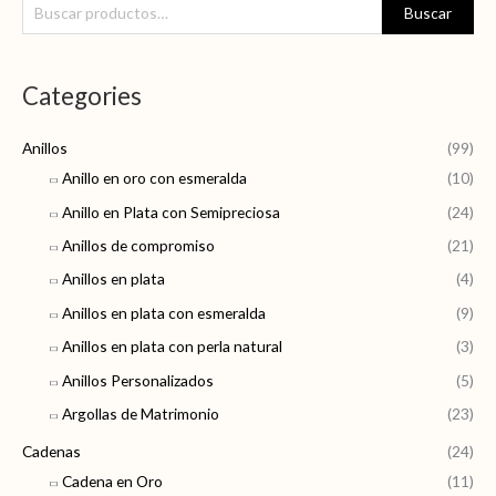
B
Buscar
u
s
Categories
c
a
Anillos
(99)
r
Anillo en oro con esmeralda
(10)
p
Anillo en Plata con Semipreciosa
(24)
o
r
Anillos de compromiso
(21)
:
Anillos en plata
(4)
Anillos en plata con esmeralda
(9)
Anillos en plata con perla natural
(3)
Anillos Personalizados
(5)
Argollas de Matrimonio
(23)
Cadenas
(24)
Cadena en Oro
(11)