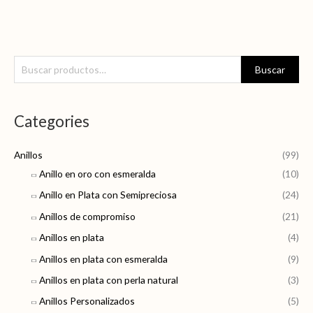
B
P
P
Buscar
u
r
r
s
e
e
Categories
c
c
c
a
i
i
Anillos
(99)
r
o
o
Anillo en oro con esmeralda
(10)
p
m
m
Anillo en Plata con Semipreciosa
(24)
o
í
á
r
Anillos de compromiso
(21)
n
x
:
Anillos en plata
(4)
i
i
Anillos en plata con esmeralda
(9)
m
m
Anillos en plata con perla natural
(3)
o
o
Anillos Personalizados
(5)