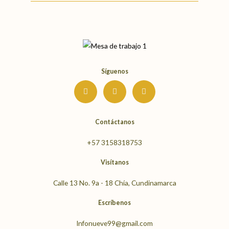
Síguenos
I
F
Y
n
a
o
s
c
u
t
e
t
a
b
u
g
o
b
Contáctanos
r
o
e
a
k
m
+57 3158318753
Visítanos
Calle 13 No. 9a - 18 Chía, Cundinamarca
Escríbenos
Infonueve99@gmail.com