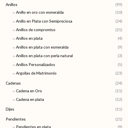
Anillos
(99)
r
o
o
Anillo en oro con esmeralda
(10)
p
m
m
Anillo en Plata con Semipreciosa
(24)
o
í
á
r
Anillos de compromiso
(21)
n
x
:
Anillos en plata
(4)
i
i
Anillos en plata con esmeralda
(9)
m
m
Anillos en plata con perla natural
(3)
o
o
Anillos Personalizados
(5)
Argollas de Matrimonio
(23)
Cadenas
(24)
Cadena en Oro
(11)
Cadena en plata
(12)
Dijes
(11)
Pendientes
(21)
Pendientes en plata
(9)