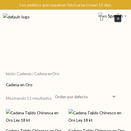
Ir
Los pedidos que requieran fabricarse toman 15 días
al
Menú
Spanish
▼
contenido
0
Inicio
/
Cadenas
/ Cadena en Oro
Cadena en Oro
Mostrando 11 resultados
Cadena Tejido Chinesca en Oro
Cadena Tejido Chinesco en Oro