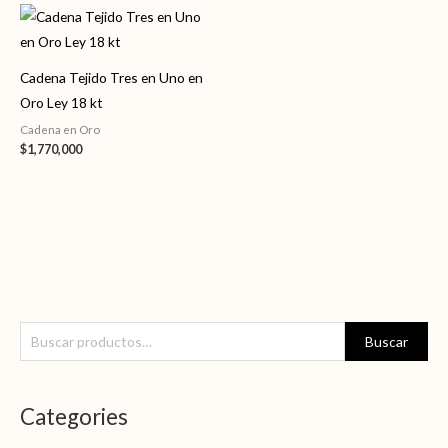
Cadena Tejido Tres en Uno en
Oro Ley 18 kt
Cadena en Oro
$
1,770,000
B
P
P
Buscar
u
r
r
s
e
e
Categories
c
c
c
a
i
i