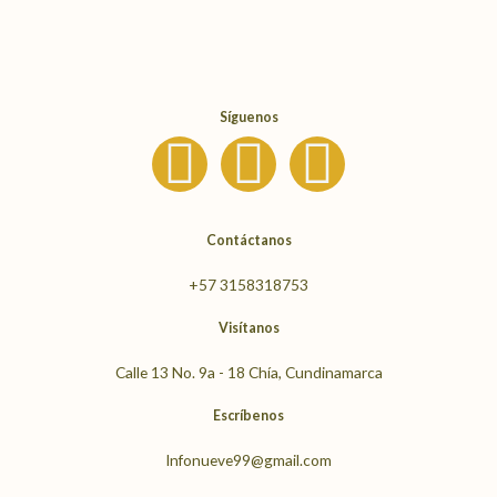
Síguenos
I
F
Y
n
a
o
s
c
u
Contáctanos
+57 3158318753
t
e
t
Visítanos
a
b
u
Calle 13 No. 9a - 18 Chía, Cundinamarca
g
o
b
Escríbenos
Infonueve99@gmail.com
r
o
e