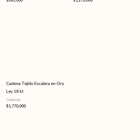
$
365,000
$
1,270,000
Cadena Tejido Escalera en Oro
Ley 18 kt
Cadenas
$
1,770,000