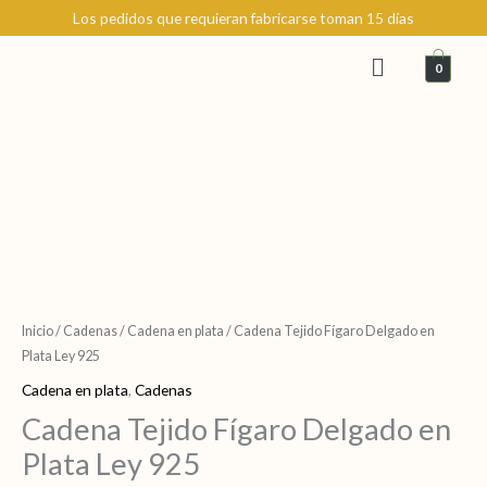
Ir
Los pedidos que requieran fabricarse toman 15 días
al
Menú
contenido
0
Cadena
Tejido
Fígaro
Inicio
/
Cadenas
/
Cadena en plata
/ Cadena Tejido Fígaro Delgado en
Delgado
Plata Ley 925
en
Cadena en plata
,
Cadenas
Plata
Cadena Tejido Fígaro Delgado en
Ley
Plata Ley 925
925