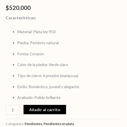
Forma
$
520,000
de
Corazón
Características:
cantidad
Material: Plata ley 950
Piedra: Peridoto natural
Forma: Corazón
Color de la piedra: Verde claro
Tipo de cierre: A presión (mariposa)
Estilo: Romántico, juvenil y elegante
Acabado: Pulido brillante
Añadir al carrito
Categorías:
Pendientes
,
Pendientes en plata