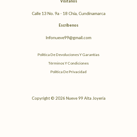
Visítanos
a
b
u
Calle 13 No. 9a - 18 Chía, Cundinamarca
g
o
b
Escríbenos
Infonueve99@gmail.com
r
o
e
a
k
Política De Devoluciones Y Garantías
Términos Y Condiciones
m
Política De Privacidad
Copyright © 2026 Nueve 99 Alta Joyería