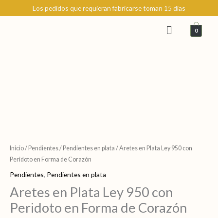
Ir
Los pedidos que requieran fabricarse toman 15 días
al
Menú
contenido
0
Aretes
en
Plata
Inicio
/
Pendientes
/
Pendientes en plata
/ Aretes en Plata Ley 950 con
Ley
Peridoto en Forma de Corazón
950
Pendientes
,
Pendientes en plata
con
Aretes en Plata Ley 950 con
Peridoto
Peridoto en Forma de Corazón
en