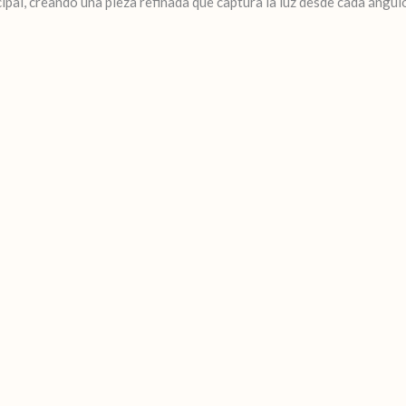
incipal, creando una pieza refinada que captura la luz desde cada áng