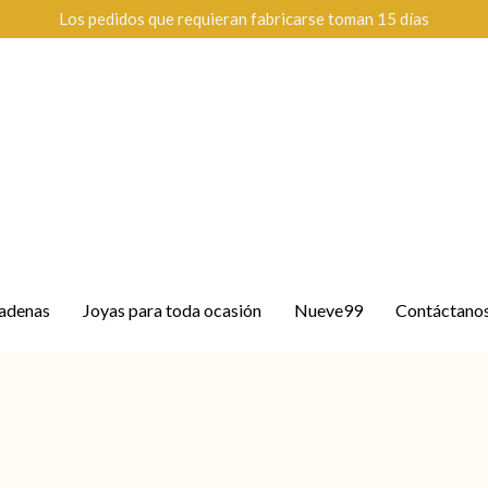
Los pedidos que requieran fabricarse toman 15 días
adenas
Joyas para toda ocasión
Nueve99
Contáctano