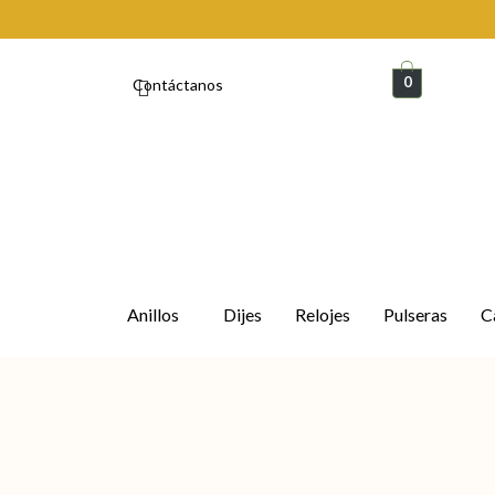
Ir
al
contenido
0
Contáctanos
Anillos
Dijes
Relojes
Pulseras
C