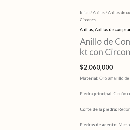
Anillo
Inicio
/
Anillos
/
Anillos de 
Circones
de
Compromiso
Anillos
,
Anillos de compro
en
Anillo de Co
Oro
kt con Circo
Amarillo
de
$
2,060,000
18
kt
Material:
Oro amarillo de
con
Circones
Piedra principal:
Circón cr
cantidad
Corte de la piedra:
Redond
Piedras de acento:
Microc