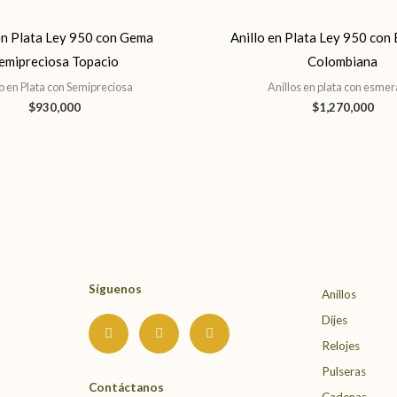
en Plata Ley 950 con Gema
Anillo en Plata Ley 950 con
emipreciosa Topacio
Colombiana
lo en Plata con Semipreciosa
Anillos en plata con esme
$
930,000
$
1,270,000
Síguenos
Anillos
I
F
Y
Dijes
n
a
o
s
c
u
Relojes
t
e
t
a
b
u
Pulseras
g
o
b
Contáctanos
Cadenas