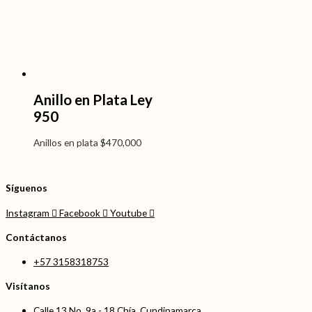
Anillo en Plata Ley
950
Anillos en plata
$
470,000
Síguenos
Instagram
Facebook
Youtube
Contáctanos
+57 3158318753
Visítanos
Calle 13 No. 9a - 18 Chía, Cundinamarca