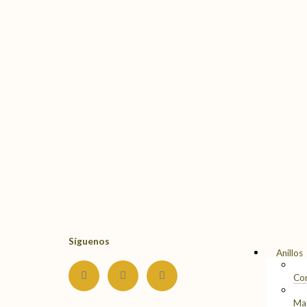
Menú
Síguenos
Anillos
I
F
Y
n
a
o
Co
s
c
u
t
e
t
Ma
a
b
u