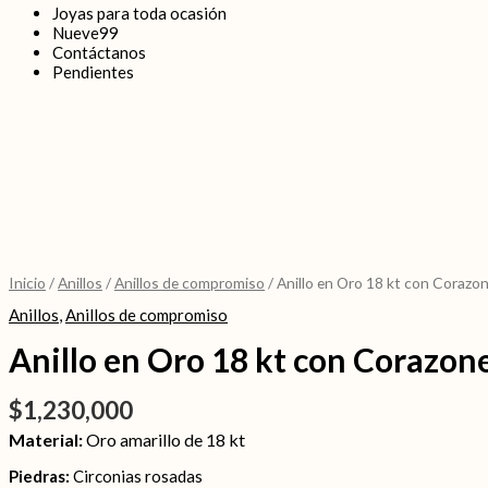
Joyas para toda ocasión
Nueve99
Contáctanos
Pendientes
Anillo
en
Oro
Inicio
/
Anillos
/
Anillos de compromiso
/ Anillo en Oro 18 kt con Coraz
18
kt
Anillos
,
Anillos de compromiso
con
Corazones
Anillo en Oro 18 kt con Corazon
Rosado
cantidad
$
1,230,000
Material:
Oro amarillo de 18 kt
Piedras:
Circonias rosadas