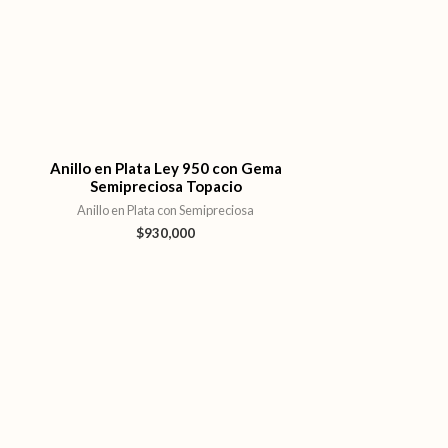
Anillo en Plata Ley 950 con Gema
Semipreciosa Topacio
Anillo en Plata con Semipreciosa
$
930,000