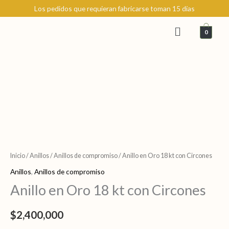
Ir
Los pedidos que requieran fabricarse toman 15 días
al
Menú
contenido
0
Anillo
en
Oro
Inicio
/
Anillos
/
Anillos de compromiso
/ Anillo en Oro 18 kt con Circones
18
Anillos
,
Anillos de compromiso
kt
Anillo en Oro 18 kt con Circones
con
Circones
$
2,400,000
cantidad