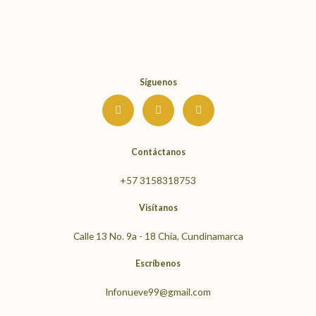
Síguenos
I
F
Y
n
a
o
s
c
u
t
e
t
a
b
u
g
o
b
Contáctanos
r
o
e
a
k
m
+57 3158318753
Visítanos
Calle 13 No. 9a - 18 Chía, Cundinamarca
Escríbenos
Infonueve99@gmail.com