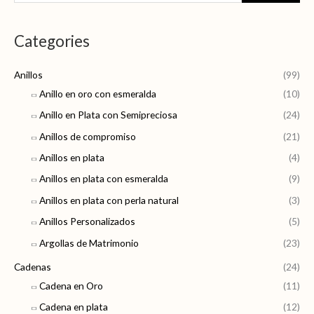
u
r
r
s
e
e
Categories
c
c
c
a
i
i
Anillos
(99)
r
o
o
Anillo en oro con esmeralda
(10)
p
m
m
Anillo en Plata con Semipreciosa
(24)
o
í
á
r
Anillos de compromiso
(21)
n
x
:
Anillos en plata
(4)
i
i
Anillos en plata con esmeralda
(9)
m
m
Anillos en plata con perla natural
(3)
o
o
Anillos Personalizados
(5)
Argollas de Matrimonio
(23)
Cadenas
(24)
Cadena en Oro
(11)
Cadena en plata
(12)