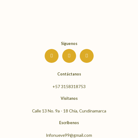
Síguenos
I
F
Y
n
a
o
s
c
u
t
e
t
a
b
u
g
o
b
Contáctanos
r
o
e
a
k
m
+57 3158318753
Visítanos
Calle 13 No. 9a - 18 Chía, Cundinamarca
Escríbenos
Infonueve99@gmail.com