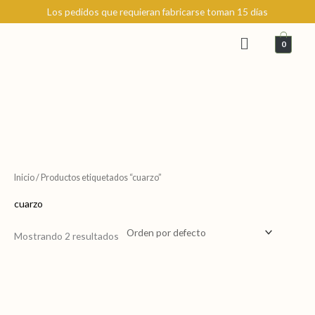
Ir
Los pedidos que requieran fabricarse toman 15 días
al
Menú
contenido
0
Inicio
/ Productos etiquetados “cuarzo”
cuarzo
Mostrando 2 resultados