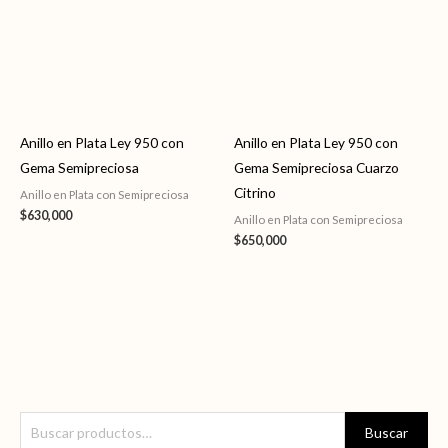
Anillo en Plata Ley 950 con
Anillo en Plata Ley 950 con
Gema Semipreciosa
Gema Semipreciosa Cuarzo
Citrino
Anillo en Plata con Semipreciosa
$
630,000
Anillo en Plata con Semipreciosa
$
650,000
B
P
P
Buscar